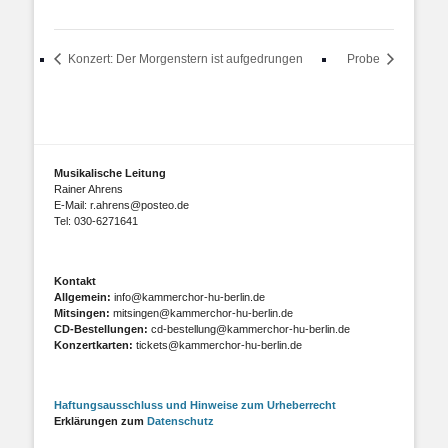
Konzert: Der Morgenstern ist aufgedrungen
Probe
Musikalische Leitung
Rainer Ahrens
E-Mail: r.ahrens@posteo.de
Tel: 030-6271641
Kontakt
Allgemein:
info@kammerchor-hu-berlin.de
Mitsingen:
mitsingen@kammerchor-hu-berlin.de
CD-Bestellungen:
cd-bestellung@kammerchor-hu-berlin.de
Konzertkarten:
tickets@kammerchor-hu-berlin.de
Haftungsausschluss und Hinweise zum Urheberrecht
Erklärungen zum
Datenschutz