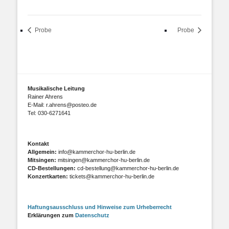
Probe
Probe
Musikalische Leitung
Rainer Ahrens
E-Mail: r.ahrens@posteo.de
Tel: 030-6271641
Kontakt
Allgemein:
info@kammerchor-hu-berlin.de
Mitsingen:
mitsingen@kammerchor-hu-berlin.de
CD-Bestellungen:
cd-bestellung@kammerchor-hu-berlin.de
Konzertkarten:
tickets@kammerchor-hu-berlin.de
Haftungsausschluss und Hinweise zum Urheberrecht
Erklärungen zum
Datenschutz