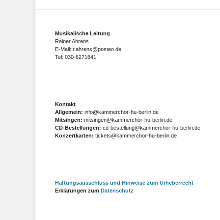
Musikalische Leitung
Rainer Ahrens
E-Mail: r.ahrens@posteo.de
Tel: 030-6271641
Kontakt
Allgemein:
info@kammerchor-hu-berlin.de
Mitsingen:
mitsingen@kammerchor-hu-berlin.de
CD-Bestellungen:
cd-bestellung@kammerchor-hu-berlin.de
Konzertkarten:
tickets@kammerchor-hu-berlin.de
Haftungsausschluss und Hinweise zum Urheberrecht
Erklärungen zum
Datenschutz