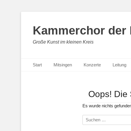
Kammerchor der H
Große Kunst im kleinen Kreis
Primäres Menü
Zum
Start
Mitsingen
Konzerte
Leitung
Inhalt
springen
Oops! Die 
Es wurde nichts gefunden
Suche
nach: