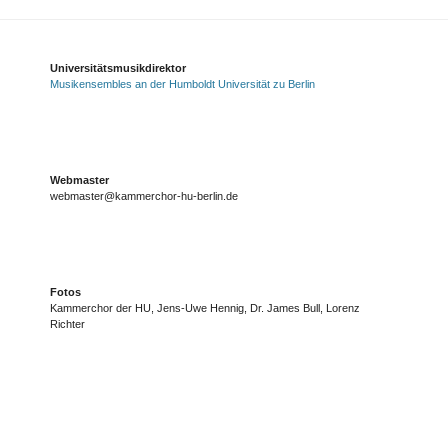
Universitätsmusikdirektor
Musikensembles an der Humboldt Universität zu Berlin
Webmaster
webmaster@kammerchor-hu-berlin.de
Fotos
Kammerchor der HU, Jens-Uwe Hennig, Dr. James Bull, Lorenz
Richter