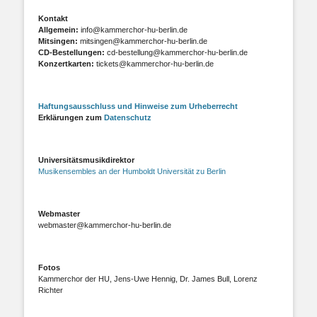
Kontakt
Allgemein:
info@kammerchor-hu-berlin.de
Mitsingen:
mitsingen@kammerchor-hu-berlin.de
CD-Bestellungen:
cd-bestellung@kammerchor-hu-berlin.de
Konzertkarten:
tickets@kammerchor-hu-berlin.de
Haftungsausschluss und Hinweise zum Urheberrecht
Erklärungen zum
Datenschutz
Universitätsmusikdirektor
Musikensembles an der Humboldt Universität zu Berlin
Webmaster
webmaster@kammerchor-hu-berlin.de
Fotos
Kammerchor der HU, Jens-Uwe Hennig, Dr. James Bull, Lorenz
Richter