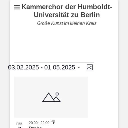
Kammerchor der Humboldt-
Universität zu Berlin
Große Kunst im kleinen Kreis
Veranstaltungen
Veranstaltung
Ansichten-
03.02.2025
 - 
01.05.2025
Foto
Ansichten-
Navigation
Datum
Navigation
List
auswählen.
of
Veranstaltungen
in
Photo
View
20:00
-
22:00
FEB.