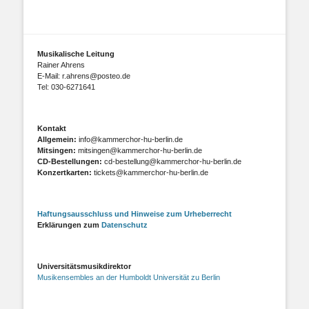
Musikalische Leitung
Rainer Ahrens
E-Mail: r.ahrens@posteo.de
Tel: 030-6271641
Kontakt
Allgemein:
info@kammerchor-hu-berlin.de
Mitsingen:
mitsingen@kammerchor-hu-berlin.de
CD-Bestellungen:
cd-bestellung@kammerchor-hu-berlin.de
Konzertkarten:
tickets@kammerchor-hu-berlin.de
Haftungsausschluss und Hinweise zum Urheberrecht
Erklärungen zum
Datenschutz
Universitätsmusikdirektor
Musikensembles an der Humboldt Universität zu Berlin