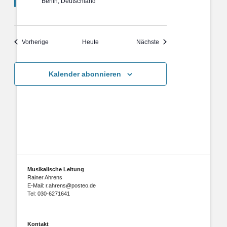
Berlin, Deutschland
Veranstaltungen
Veranstaltungen
Vorherige
Heute
Nächste
Kalender abonnieren
Musikalische Leitung
Rainer Ahrens
E-Mail: r.ahrens@posteo.de
Tel: 030-6271641
Kontakt