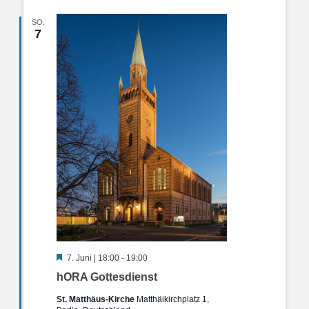
SO.
7
Hervorgehoben
7. Juni | 18:00
-
19:00
hORA Gottesdienst
St. Matthäus-Kirche
Matthäikirchplatz 1,