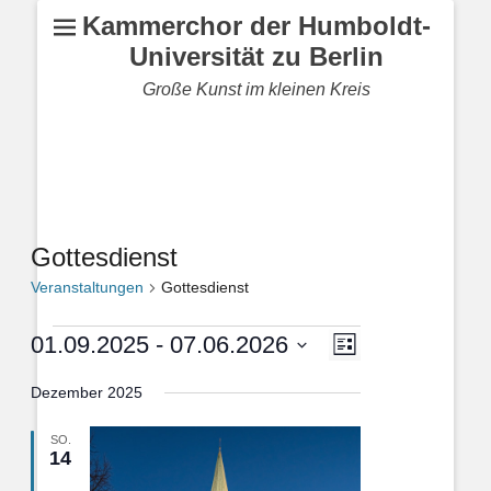
Kammerchor der Humboldt-
Universität zu Berlin
Große Kunst im kleinen Kreis
Gottesdienst
Veranstaltungen
Gottesdienst
Veranstaltungen
Veranstaltung
Ansichten-
01.09.2025
 - 
07.06.2026
Liste
Ansichten-
Navigation
Datum
Navigation
Dezember 2025
wählen.
SO.
14