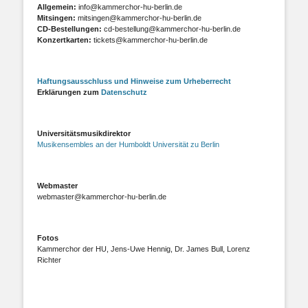
Allgemein:
info@kammerchor-hu-berlin.de
Mitsingen:
mitsingen@kammerchor-hu-berlin.de
CD-Bestellungen:
cd-bestellung@kammerchor-hu-berlin.de
Konzertkarten:
tickets@kammerchor-hu-berlin.de
Haftungsausschluss und Hinweise zum Urheberrecht
Erklärungen zum
Datenschutz
Universitätsmusikdirektor
Musikensembles an der Humboldt Universität zu Berlin
Webmaster
webmaster@kammerchor-hu-berlin.de
Fotos
Kammerchor der HU, Jens-Uwe Hennig, Dr. James Bull, Lorenz
Richter