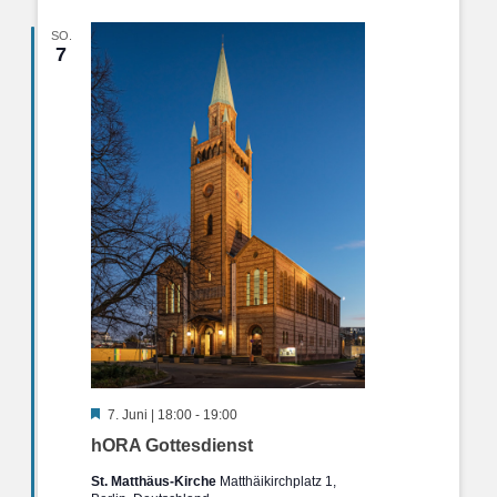
SO.
7
Hervorgehoben
7. Juni | 18:00
-
19:00
hORA Gottesdienst
St. Matthäus-Kirche
Matthäikirchplatz 1,