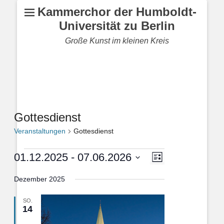
Kammerchor der Humboldt-
Universität zu Berlin
Große Kunst im kleinen Kreis
Gottesdienst
Veranstaltungen
Gottesdienst
Veranstaltungen
Veranstaltung
Ansichten-
01.12.2025
 - 
07.06.2026
Liste
Ansichten-
Navigation
Datum
Navigation
Dezember 2025
wählen.
SO.
14