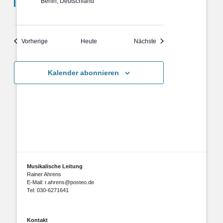
Berlin, Deutschland
Veranstaltungen
Veranstaltungen
Vorherige
Heute
Nächste
Kalender abonnieren
Musikalische Leitung
Rainer Ahrens
E-Mail: r.ahrens@posteo.de
Tel: 030-6271641
Kontakt