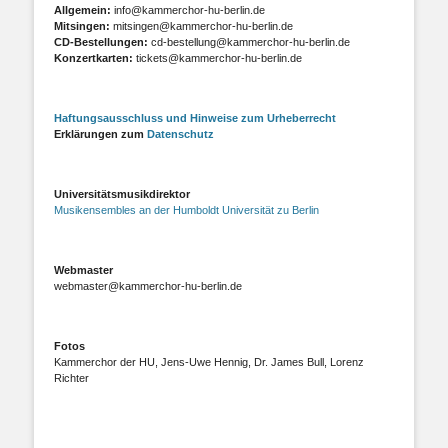
Allgemein:
info@kammerchor-hu-berlin.de
Mitsingen:
mitsingen@kammerchor-hu-berlin.de
CD-Bestellungen:
cd-bestellung@kammerchor-hu-berlin.de
Konzertkarten:
tickets@kammerchor-hu-berlin.de
Haftungsausschluss und Hinweise zum Urheberrecht
Erklärungen zum
Datenschutz
Universitätsmusikdirektor
Musikensembles an der Humboldt Universität zu Berlin
Webmaster
webmaster@kammerchor-hu-berlin.de
Fotos
Kammerchor der HU, Jens-Uwe Hennig, Dr. James Bull, Lorenz
Richter