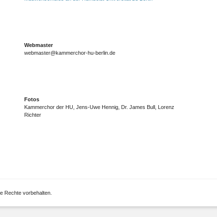
Webmaster
webmaster@kammerchor-hu-berlin.de
Fotos
Kammerchor der HU, Jens-Uwe Hennig, Dr. James Bull, Lorenz
Richter
lle Rechte vorbehalten.