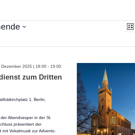
V
An
hende
List
A
Na
N
. Dezember 2025 | 18:00
-
19:00
ienst zum Dritten
tthäikirchplatz 1, Berlin,
 der Abendvesper in der St.
chluss präsentiert der
 mit Vokalmusik zur Advents-