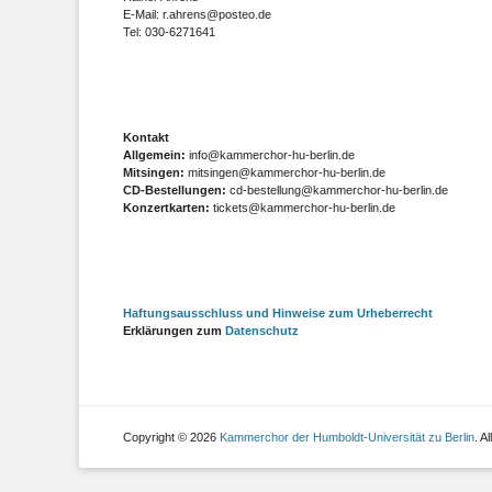
E-Mail: r.ahrens@posteo.de
Tel: 030-6271641
Kontakt
Allgemein:
info@kammerchor-hu-berlin.de
Mitsingen:
mitsingen@kammerchor-hu-berlin.de
CD-Bestellungen:
cd-bestellung@kammerchor-hu-berlin.de
Konzertkarten:
tickets@kammerchor-hu-berlin.de
Haftungsausschluss und Hinweise zum Urheberrecht
Erklärungen zum
Datenschutz
Copyright © 2026
Kammerchor der Humboldt-Universität zu Berlin
. A