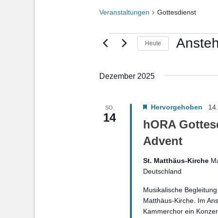
Veranstaltungen
Gottesdienst
Veranstaltungen
Anste
Heute
Datum
wählen.
Dezember 2025
Hervorgehoben
14
SO.
14
hORA Gottesd
Advent
St. Matthäus-Kirche
Ma
Deutschland
Musikalische Begleitung
Matthäus-Kirche. Im Ans
Kammerchor ein Konzert