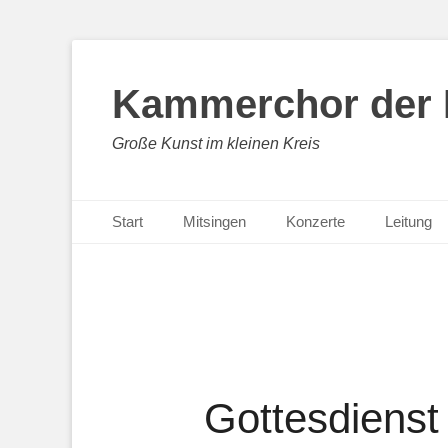
Kammerchor der H
Große Kunst im kleinen Kreis
Primäres Menü
Zum
Start
Mitsingen
Konzerte
Leitung
Inhalt
springen
Gottesdienst