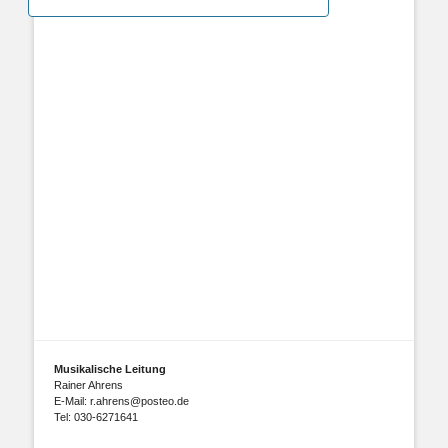
Photo
View
Musikalische Leitung
Rainer Ahrens
E-Mail: r.ahrens@posteo.de
Tel: 030-6271641