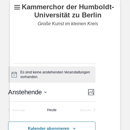
Kammerchor der Humboldt-
Universität zu Berlin
Große Kunst im kleinen Kreis
Veranstaltungen
Es sind keine anstehenden Veranstaltungen
Hinweis
vorhanden.
Veranstaltung
Ansichten-
Anstehende
Foto
Ansichten-
Navigation
Datum
Navigation
List
auswählen.
Heute
Vorherige
Nächste
of
Veranstaltungen
Veranstaltungen
Veranstaltungen
in
Kalender abonnieren