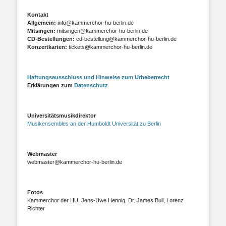
Kontakt
Allgemein:
info@kammerchor-hu-berlin.de
Mitsingen:
mitsingen@kammerchor-hu-berlin.de
CD-Bestellungen:
cd-bestellung@kammerchor-hu-berlin.de
Konzertkarten:
tickets@kammerchor-hu-berlin.de
Haftungsausschluss und Hinweise zum Urheberrecht
Erklärungen zum
Datenschutz
Universitätsmusikdirektor
Musikensembles an der Humboldt Universität zu Berlin
Webmaster
webmaster@kammerchor-hu-berlin.de
Fotos
Kammerchor der HU, Jens-Uwe Hennig, Dr. James Bull, Lorenz
Richter