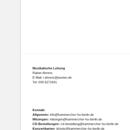
Musikalische Leitung
Rainer Ahrens
E-Mail: r.ahrens@posteo.de
Tel: 030-6271641
Kontakt
Allgemein:
info@kammerchor-hu-berlin.de
Mitsingen:
mitsingen@kammerchor-hu-berlin.de
CD-Bestellungen:
cd-bestellung@kammerchor-hu-berlin.de
Konzertkarten:
tickets@kammerchor-hu-berlin.de