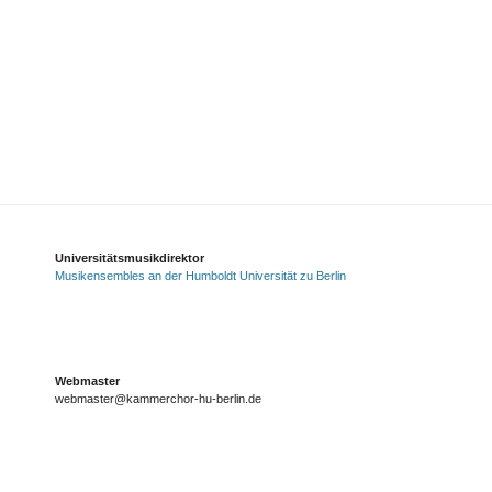
Universitätsmusikdirektor
Musikensembles an der Humboldt Universität zu Berlin
Webmaster
webmaster@kammerchor-hu-berlin.de