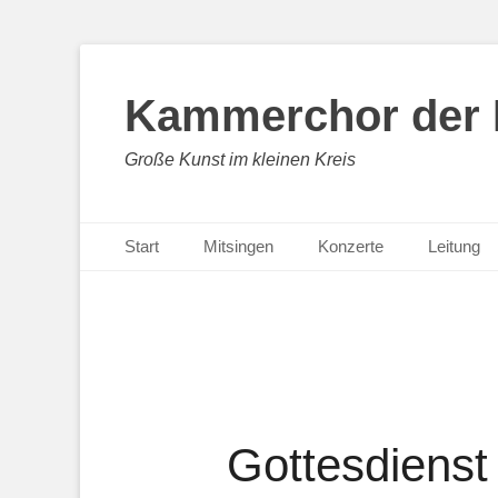
Kammerchor der H
Große Kunst im kleinen Kreis
Primäres Menü
Zum
Start
Mitsingen
Konzerte
Leitung
Inhalt
springen
Gottesdienst