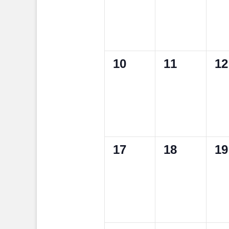
0
0
0
10
11
12
Veranstaltungen,
Veranstalt
Ve
0
0
0
17
18
19
Veranstaltungen,
Veranstalt
Ve