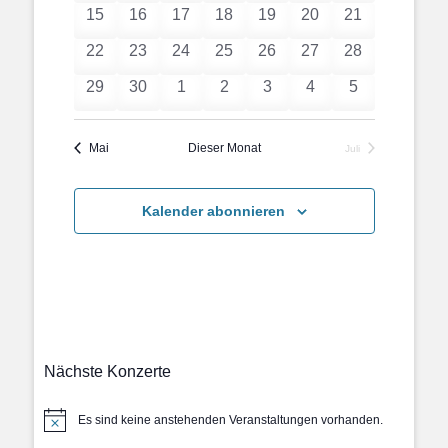
Veranstaltung
Veranstaltungen
Veranstaltungen
Veranstaltungen
Veranstaltungen
Veranstaltung
Veranstaltung
0
0
0
0
0
0
0
15
16
17
18
19
20
21
Veranstaltungen
Veranstaltungen
Veranstaltungen
Veranstaltungen
Veranstaltungen
Veranstaltungen
Veranstaltung
0
0
0
0
0
0
0
22
23
24
25
26
27
28
Veranstaltungen
Veranstaltungen
Veranstaltungen
Veranstaltungen
Veranstaltungen
Veranstaltungen
Veranstaltung
0
0
0
0
0
0
0
29
30
1
2
3
4
5
Veranstaltungen
Veranstaltungen
Veranstaltungen
Veranstaltungen
Veranstaltungen
Veranstaltungen
Veranstaltun
Mai
Dieser Monat
Juli
Kalender abonnieren
Nächste Konzerte
Es sind keine anstehenden Veranstaltungen vorhanden.
Hinweis