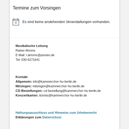
Termine zum Vorsingen
Es sind keine anstehenden Veranstaltungen vorhanden.
Hinweis
Musikalische Leitung
Rainer Ahrens
E-Mail: r.ahrens@posteo.de
Tel: 030-6271641
Kontakt
Allgemein:
info@kammerchor-hu-berlin.de
Mitsingen:
mitsingen@kammerchor-hu-berlin.de
CD-Bestellungen:
cd-bestellung@kammerchor-hu-berlin.de
Konzertkarten:
tickets@kammerchor-hu-berlin.de
Haftungsausschluss und Hinweise zum Urheberrecht
Erklärungen zum
Datenschutz